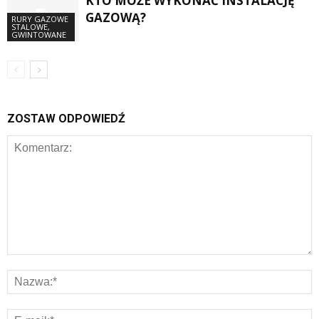
KTO MOŻE WYKONAĆ INSTALACJĘ
GAZOWĄ?
RURY GAZOWE
STALOWE,
GWINTOWANE
ZOSTAW ODPOWIEDŹ