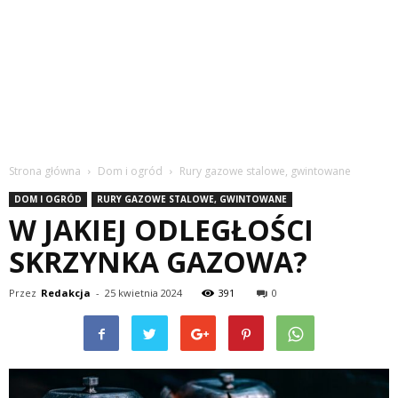
Strona główna
Dom i ogród
Rury gazowe stalowe, gwintowane
DOM I OGRÓD
RURY GAZOWE STALOWE, GWINTOWANE
W JAKIEJ ODLEGŁOŚCI
SKRZYNKA GAZOWA?
Przez
Redakcja
-
25 kwietnia 2024
391
0