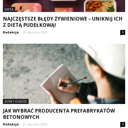
DIETA
NAJCZĘSTSZE BŁĘDY ŻYWIENIOWE – UNIKNIJ ICH
Z DIETĄ PUDEŁKOWĄ!
Redakcja
-
30 stycznia 2026
0
DOM I OGRÓD
JAK WYBRAĆ PRODUCENTA PREFABRYKATÓW
BETONOWYCH
Redakcja
-
21 stycznia 2026
0