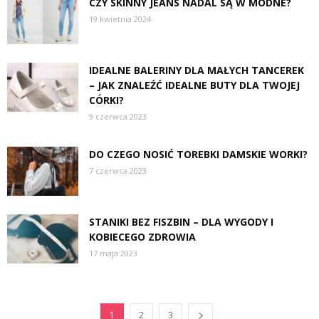
CZY SKINNY JEANS NADAL SĄ W MODNE?
19 kwietnia 2024
IDEALNE BALERINY DLA MAŁYCH TANCEREK
– JAK ZNALEŹĆ IDEALNE BUTY DLA TWOJEJ
CÓRKI?
9 czerwca 2023
DO CZEGO NOSIĆ TOREBKI DAMSKIE WORKI?
7 czerwca 2023
STANIKI BEZ FISZBIN – DLA WYGODY I
KOBIECEGO ZDROWIA
17 maja 2023
1
2
3