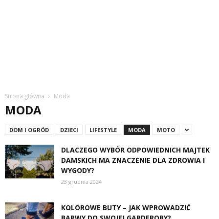
Strona główna
Moda
MODA
DOM I OGRÓD
DZIECI
LIFESTYLE
MODA
MOTO
DLACZEGO WYBÓR ODPOWIEDNICH MAJTEK
DAMSKICH MA ZNACZENIE DLA ZDROWIA I
WYGODY?
23 grudnia 2024
KOLOROWE BUTY – JAK WPROWADZIĆ
BARWY DO SWOJEJ GARDEROBY?