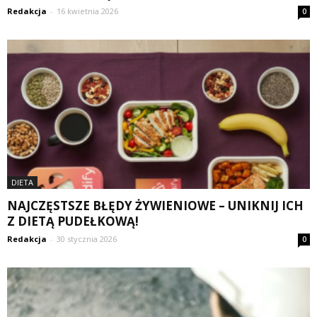
Redakcja
-
16 kwietnia 2026
0
DIETA
NAJCZĘSTSZE BŁĘDY ŻYWIENIOWE – UNIKNIJ ICH
Z DIETĄ PUDEŁKOWĄ!
Redakcja
-
30 stycznia 2026
0