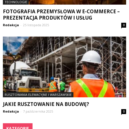
TECHNOLOGIE
FOTOGRAFIA PRZEMYSŁOWA W E-COMMERCE –
PREZENTACJA PRODUKTÓW I USŁUG
Redakcja
-
25 listopada 2025
0
RUSZTOWANIA ELEWACYJNE I WARSZAWSKIE
JAKIE RUSZTOWANIE NA BUDOWĘ?
Redakcja
-
7 października 2025
0
KATEGORIE