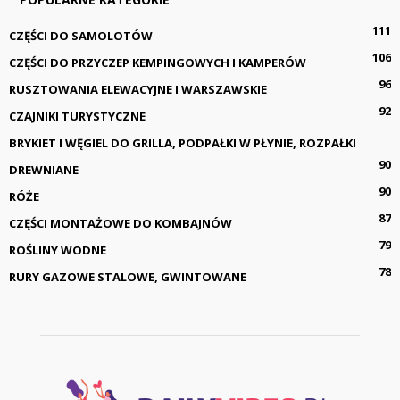
111
CZĘŚCI DO SAMOLOTÓW
106
CZĘŚCI DO PRZYCZEP KEMPINGOWYCH I KAMPERÓW
96
RUSZTOWANIA ELEWACYJNE I WARSZAWSKIE
92
CZAJNIKI TURYSTYCZNE
BRYKIET I WĘGIEL DO GRILLA, PODPAŁKI W PŁYNIE, ROZPAŁKI
90
DREWNIANE
90
RÓŻE
87
CZĘŚCI MONTAŻOWE DO KOMBAJNÓW
79
ROŚLINY WODNE
78
RURY GAZOWE STALOWE, GWINTOWANE