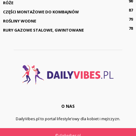
90
RÓŻE
87
CZĘŚCI MONTAŻOWE DO KOMBAJNÓW
79
ROŚLINY WODNE
78
RURY GAZOWE STALOWE, GWINTOWANE
O NAS
DailyVibes.pl to portal lifestyle’owy dla kobiet i mężczyzn.
© dailyvibes.pl