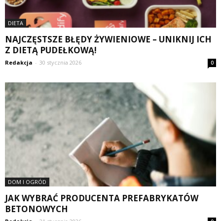
DIETA
NAJCZĘSTSZE BŁĘDY ŻYWIENIOWE – UNIKNIJ ICH
Z DIETĄ PUDEŁKOWĄ!
Redakcja
-
30 stycznia 2026
0
DOM I OGRÓD
JAK WYBRAĆ PRODUCENTA PREFABRYKATÓW
BETONOWYCH