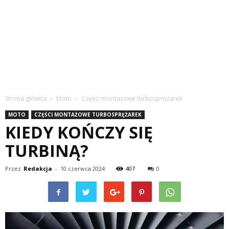
Strona główna
Moto
Części montażowe turbosprężarek
MOTO
CZĘŚCI MONTAŻOWE TURBOSPRĘŻAREK
KIEDY KOŃCZY SIĘ
TURBINĄ?
Przez
Redakcja
-
10 czerwca 2024
407
0