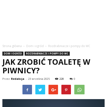
Strona główna
Dom i ogród
Rozdrabniacze i pompy do WC
DOM I OGRÓD
ROZDRABNIACZE I POMPY DO WC
JAK ZROBIĆ TOALETĘ W
PIWNICY?
Przez
Redakcja
-
23 września 2025
228
0