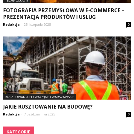
TECHNOLOGIE
FOTOGRAFIA PRZEMYSŁOWA W E-COMMERCE –
PREZENTACJA PRODUKTÓW I USŁUG
Redakcja
-
25 listopada 2025
0
RUSZTOWANIA ELEWACYJNE I WARSZAWSKIE
JAKIE RUSZTOWANIE NA BUDOWĘ?
Redakcja
-
7 października 2025
0
KATEGORIE