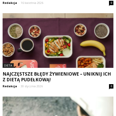
Redakcja
-
16 kwietnia 2026
0
DIETA
NAJCZĘSTSZE BŁĘDY ŻYWIENIOWE – UNIKNIJ ICH
Z DIETĄ PUDEŁKOWĄ!
Redakcja
-
30 stycznia 2026
0