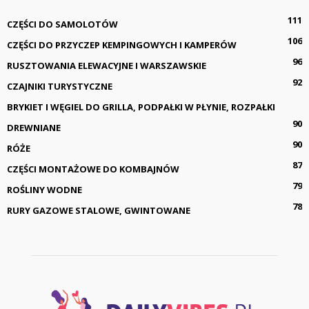
111
CZĘŚCI DO SAMOLOTÓW
106
CZĘŚCI DO PRZYCZEP KEMPINGOWYCH I KAMPERÓW
96
RUSZTOWANIA ELEWACYJNE I WARSZAWSKIE
92
CZAJNIKI TURYSTYCZNE
BRYKIET I WĘGIEL DO GRILLA, PODPAŁKI W PŁYNIE, ROZPAŁKI
90
DREWNIANE
90
RÓŻE
87
CZĘŚCI MONTAŻOWE DO KOMBAJNÓW
79
ROŚLINY WODNE
78
RURY GAZOWE STALOWE, GWINTOWANE