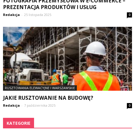
FOTOGRAFIA PRZEMYSŁOWA W E-COMMERCE –
PREZENTACJA PRODUKTÓW I USŁUG
Redakcja
-
25 listopada 2025
0
RUSZTOWANIA ELEWACYJNE I WARSZAWSKIE
JAKIE RUSZTOWANIE NA BUDOWĘ?
Redakcja
-
7 października 2025
0
KATEGORIE