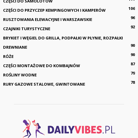
CZĘŚCI DO SAMOLOTÓW
106
CZĘŚCI DO PRZYCZEP KEMPINGOWYCH I KAMPERÓW
96
RUSZTOWANIA ELEWACYJNE I WARSZAWSKIE
92
CZAJNIKI TURYSTYCZNE
BRYKIET I WĘGIEL DO GRILLA, PODPAŁKI W PŁYNIE, ROZPAŁKI
90
DREWNIANE
90
RÓŻE
87
CZĘŚCI MONTAŻOWE DO KOMBAJNÓW
79
ROŚLINY WODNE
78
RURY GAZOWE STALOWE, GWINTOWANE