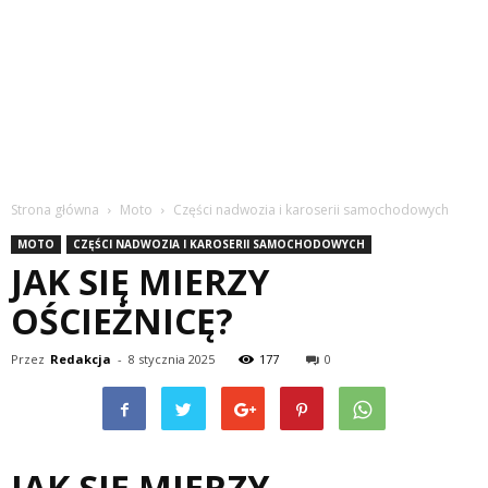
Strona główna
Moto
Części nadwozia i karoserii samochodowych
MOTO
CZĘŚCI NADWOZIA I KAROSERII SAMOCHODOWYCH
JAK SIĘ MIERZY
OŚCIEŻNICĘ?
Przez
Redakcja
-
8 stycznia 2025
177
0
JAK SIĘ MIERZY