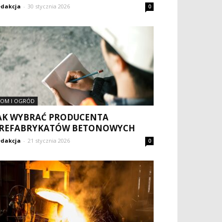
dakcja
-
30 stycznia 2026
0
OM I OGRÓD
AK WYBRAĆ PRODUCENTA
REFABRYKATÓW BETONOWYCH
dakcja
-
21 stycznia 2026
0