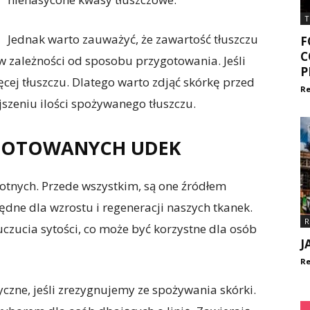
T
Jednak warto zauważyć, że zawartość tłuszczu
F
C
 zależności od sposobu przygotowania. Jeśli
P
cej tłuszczu. Dlatego warto zdjąć skórkę przed
Re
szeniu ilości spożywanego tłuszczu.
 GOTOWANYCH UDEK
otnych. Przede wszystkim, są one źródłem
zbędne dla wzrostu i regeneracji naszych tkanek.
R
zucia sytości, co może być korzystne dla osób
J
Re
czne, jeśli zrezygnujemy ze spożywania skórki.