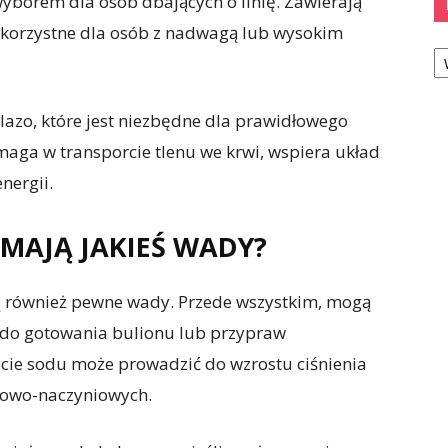
yborem dla osób dbających o linię. Zawierają
est korzystne dla osób z nadwagą lub wysokim
Ka
azo, które jest niezbędne dla prawidłowego
aga w transporcie tlenu we krwi, wspiera układ
nergii.
MAJĄ JAKIEŚ WADY?
ą również pewne wady. Przede wszystkim, mogą
 do gotowania bulionu lub przypraw
ycie sodu może prowadzić do wzrostu ciśnienia
rcowo-naczyniowych.