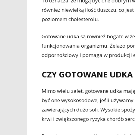
To oznacza, że mogą być one dobrym w
również niewielką ilość tłuszczu, co j
poziomem cholesterolu.
Gotowane udka są również bogate w żel
funkcjonowania organizmu. Żelazo pom
odpornościowy i pomaga w produkcji e
CZY GOTOWANE UDKA 
Mimo wielu zalet, gotowane udka maj
być one wysokosodowe, jeśli używamy
zawierających dużo soli. Wysokie spoż
krwi i zwiększonego ryzyka chorób se