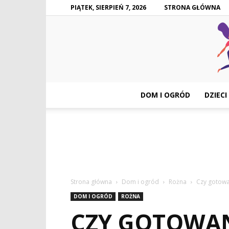
PIĄTEK, SIERPIEŃ 7, 2026
STRONA GŁÓWNA
DOM I OGRÓD
DZIECI
Strona główna
Dom i ogród
Rożna
Czy gotowa
DOM I OGRÓD
ROŻNA
CZY GOTOWAN