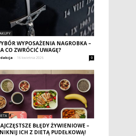
AKUPY
YBÓR WYPOSAŻENIA NAGROBKA –
A CO ZWRÓCIĆ UWAGĘ?
dakcja
-
16 kwietnia 2026
0
IETA
AJCZĘSTSZE BŁĘDY ŻYWIENIOWE –
NIKNIJ ICH Z DIETĄ PUDEŁKOWĄ!