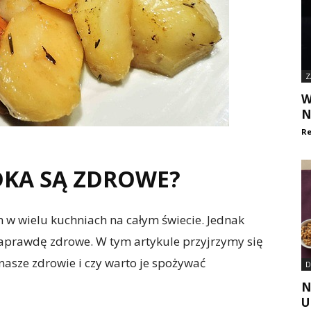
Z
W
N
Re
KA SĄ ZDROWE?
 wielu kuchniach na całym świecie. Jednak
 naprawdę zdrowe. W tym artykule przyjrzymy się
asze zdrowie i czy warto je spożywać
D
N
U