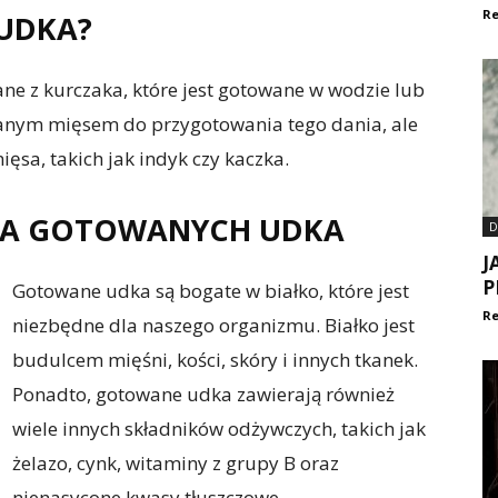
Re
UDKA?
e z kurczaka, które jest gotowane w wodzie lub
ywanym mięsem do przygotowania tego dania, ale
sa, takich jak indyk czy kaczka.
A GOTOWANYCH UDKA
D
J
P
Gotowane udka są bogate w białko, które jest
Re
niezbędne dla naszego organizmu. Białko jest
budulcem mięśni, kości, skóry i innych tkanek.
Ponadto, gotowane udka zawierają również
wiele innych składników odżywczych, takich jak
żelazo, cynk, witaminy z grupy B oraz
nienasycone kwasy tłuszczowe.