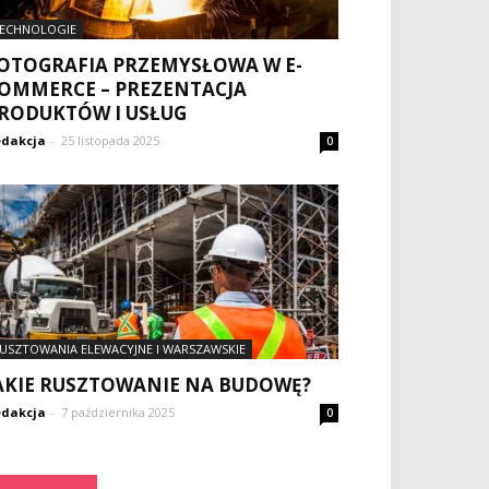
ECHNOLOGIE
OTOGRAFIA PRZEMYSŁOWA W E-
OMMERCE – PREZENTACJA
RODUKTÓW I USŁUG
dakcja
-
25 listopada 2025
0
USZTOWANIA ELEWACYJNE I WARSZAWSKIE
AKIE RUSZTOWANIE NA BUDOWĘ?
dakcja
-
7 października 2025
0